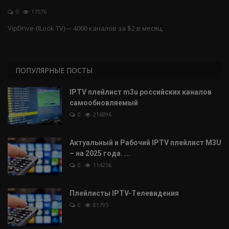
0
17576
IPTV плейлист
VipDrive-(ILook TV)— 4000 каналов за $2 в месяц,
ПОПУЛЯРНЫЕ ПОСТЫ
IPTV плейлист m3u российских каналов
самообновляемый
0
216896
Актуальный и Рабочий IPTV плейлист M3U
– на 2025 года. ...
0
114256
Плейлисты IPTV-Tелевидения
0
81795