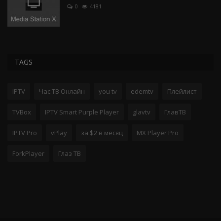
0
4181
TAGS
IPTV
Час ТВ Онлайн
you tv
edemtv
Плейлист
TVBox
IPTV Smart Purple Player
glavtv
ГлавТВ
IPTV Pro
vPlay
за $2 в месяц
MX Player Pro
ForkPlayer
Глаз ТВ