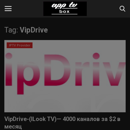
Tag:
VipDrive
Вход
Register
IPTV Provider
Home
Contact
Apps
Web-Online
Инструкции
VipDrive-(ILook TV)— 4000 каналов за $2 в
IPTV Provider
месяц