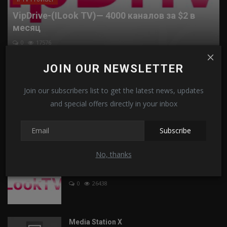
VipDrive-(ILook TV)— 4000 каналов за $2 в
месяц
0
17576
JOIN OUR NEWSLETTER
Актуальный и Рабочий IPTV плейлист M3U
– на 2025 года. ...
Join our subscribers list to get the latest news, updates
0
114256
and special offers directly in your inbox
IPTV плейлист России (ноябрь 2025)
Subscribe
0
20496
No, thanks
ILOOK TV (Новый проект Эдем TV)
0
26438
Media Station X