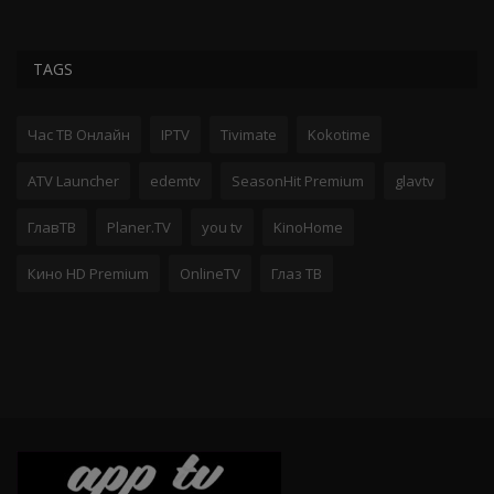
TAGS
Час ТВ Онлайн
IPTV
Tivimate
Kokotime
ATV Launcher
edemtv
SeasonHit Premium
glavtv
ГлавТВ
Planer.TV
you tv
KinoHome
Кино HD Premium
OnlineTV
Глаз ТВ