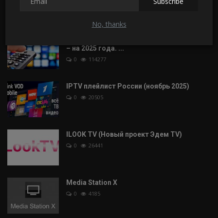
Subscribe
0
17580
No, thanks
Актуальный и Рабочий IPTV плейлист M3U
– на 2025 года. ...
0
114277
IPTV плейлист России (ноябрь 2025)
0
20505
ILOOK TV (Новый проект Эдем TV)
0
26441
Media Station X
0
4185