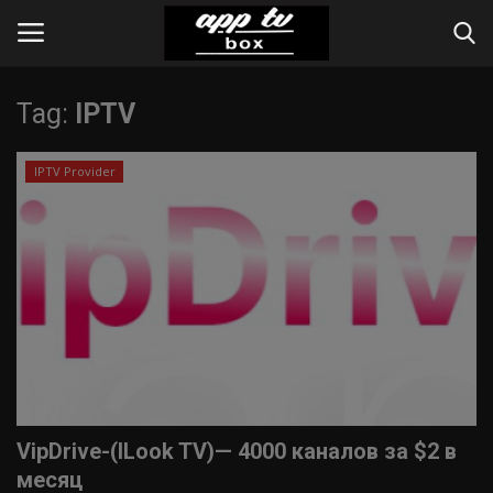
Tag:
IPTV
Вход
Register
IPTV Provider
Home
Contact
Apps
Web-Online
Инструкции
VipDrive-(ILook TV)— 4000 каналов за $2 в
IPTV Provider
месяц