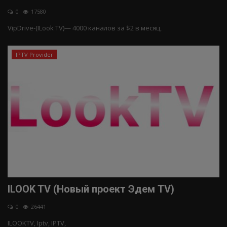
0
17580
IPTV плейлист
VipDrive-(ILook TV)— 4000 каналов за $2 в месяц,
IPTV Provider
ILOOK TV (Новый проект Эдем TV)
0
26441
ILOOKTV, Iptv, IPTV,