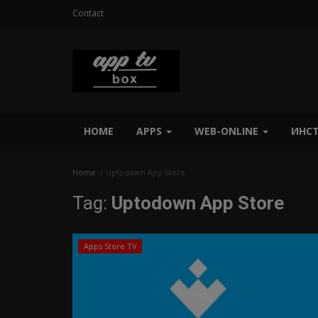
Contact
HOME
APPS
WEB-ONLINE
ИНС
Home
Uptodown App Store
Tag:
Uptodown App Store
Apps Store TV