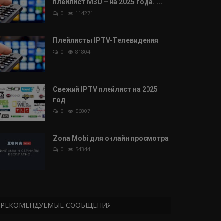
плейлист M3U – на 2025 года. ...
0
114271
Плейлисты IPTV-Tелевидения
0
81804
Свежий IPTV плейлист на 2025
год
0
56807
Zona Mobi для онлайн просмотра
0
54344
РЕКОМЕНДУЕМЫЕ СООБЩЕНИЯ