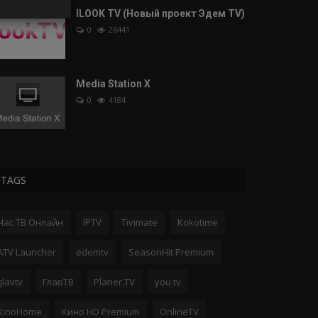
ILOOK TV (Новый проект Эдем TV)
0
26441
Media Station X
0
4184
TAGS
Час ТВ Онлайн
IPTV
Tivimate
Kokotime
ATV Launcher
edemtv
SeasonHit Premium
glavtv
ГлавТВ
Planer.TV
you tv
KinoHome
Кино HD Premium
OnlineTV