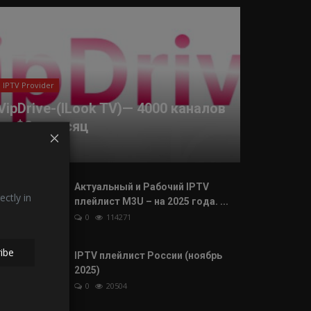
IPTV Provider
VipDrive-(ILook TV)— 4000 каналов
за $2 в месяц
0
17580
Актуальный и Рабочий IPTV
ectly in
плейлист M3U – на 2025 года. ...
0
114271
ibe
IPTV плейлист России (ноябрь
2025)
0
20504