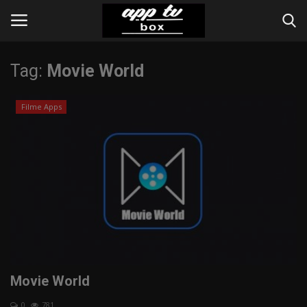
Tag:
Movie World
Вход
Register
Filme Apps
Home
Contact
Apps
Web-Online
Инструкции
Movie World
IPTV Provider
0
781