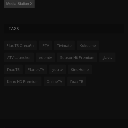
TAGS
Час ТВ Онлайн
IPTV
Tivimate
Kokotime
ATV Launcher
edemtv
SeasonHit Premium
glavtv
ГлавТВ
Planer.TV
you tv
KinoHome
Кино HD Premium
OnlineTV
Глаз ТВ