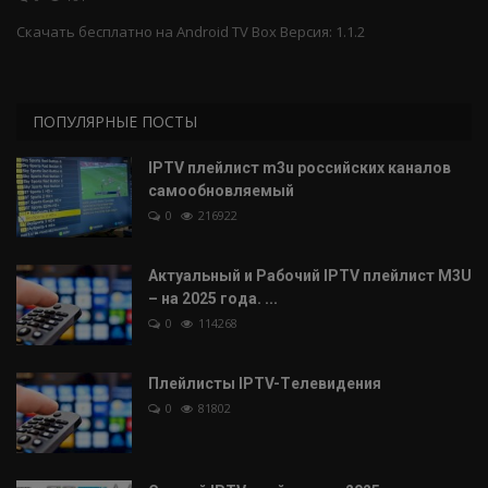
Cкачать бесплатно на Android TV Box Версия: 1.1.2
IPTV плейлист
ПОПУЛЯРНЫЕ ПОСТЫ
IPTV плейлист m3u российских каналов
самообновляемый
0
216922
Актуальный и Рабочий IPTV плейлист M3U
– на 2025 года. ...
0
114268
Плейлисты IPTV-Tелевидения
0
81802