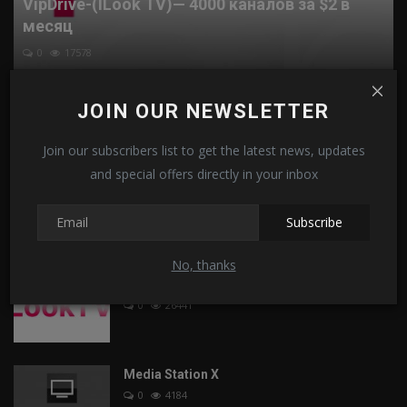
VipDrive-(ILook TV)— 4000 каналов за $2 в
месяц
0
17578
Актуальный и Рабочий IPTV плейлист M3U
JOIN OUR NEWSLETTER
– на 2025 года. ...
0
114268
Join our subscribers list to get the latest news, updates
and special offers directly in your inbox
IPTV плейлист России (ноябрь 2025)
0
20503
Subscribe
No, thanks
ILOOK TV (Новый проект Эдем TV)
0
26441
Media Station X
0
4184