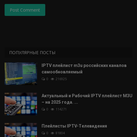
Post Comment
ПОПУЛЯРНЫЕ ПОСТЫ
IPTV плейлист m3u российских каналов
самообновляемый
0
216925
Актуальный и Рабочий IPTV плейлист M3U
– на 2025 года. ...
0
114271
Плейлисты IPTV-Tелевидения
0
81804