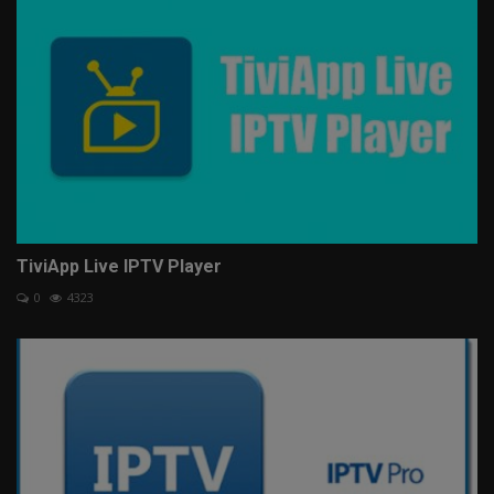
TiviApp Live IPTV Player
0
4323