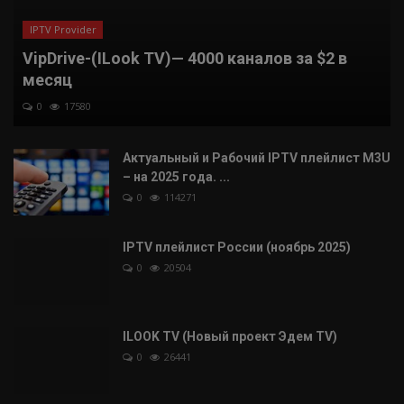
IPTV Provider
VipDrive-(ILook TV)— 4000 каналов за $2 в
месяц
0
17580
Актуальный и Рабочий IPTV плейлист M3U
– на 2025 года. ...
0
114271
IPTV плейлист России (ноябрь 2025)
0
20504
ILOOK TV (Новый проект Эдем TV)
0
26441