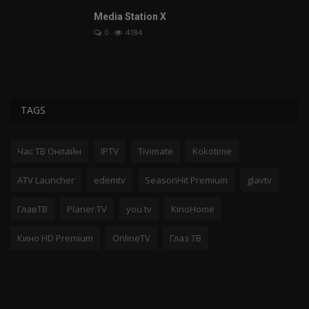
Media Station X
0
4184
TAGS
Час ТВ Онлайн
IPTV
Tivimate
Kokotime
ATV Launcher
edemtv
SeasonHit Premium
glavtv
ГлавТВ
Planer.TV
you tv
KinoHome
Кино HD Premium
OnlineTV
Глаз ТВ