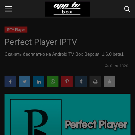
IPTV Player
Вход
Register
Perfect Player IPTV
Home
Cкачать бесплатно на Android TV Box Версия: 1.6.0 beta1
0
1920
Contact
Apps
Web-Online
Инструкции
IPTV Provider