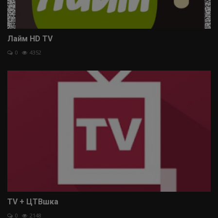
Лайм HD TV
0
4352
TV + ЦТВшка
0
2148