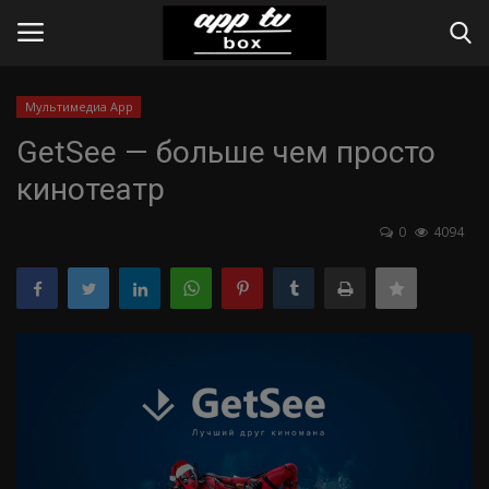
Мультимедиа App
Вход
Register
GetSee — больше чем просто
кинотеатр
Home
0
4094
Contact
Apps
Web-Online
Инструкции
IPTV Provider