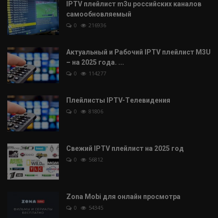
IPTV плейлист m3u российских каналов
самообновляемый
0
216936
Актуальный и Рабочий IPTV плейлист M3U
– на 2025 года. ...
0
114277
Плейлисты IPTV-Tелевидения
0
81806
Свежий IPTV плейлист на 2025 год
0
56812
Zona Mobi для онлайн просмотра
0
54345