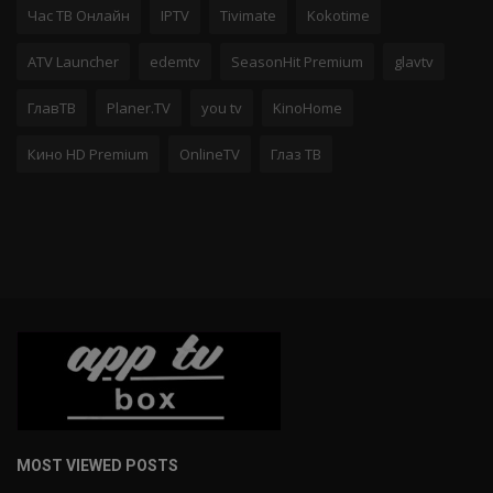
Час ТВ Онлайн
IPTV
Tivimate
Kokotime
ATV Launcher
edemtv
SeasonHit Premium
glavtv
ГлавТВ
Planer.TV
you tv
KinoHome
Кино HD Premium
OnlineTV
Глаз ТВ
MOST VIEWED POSTS