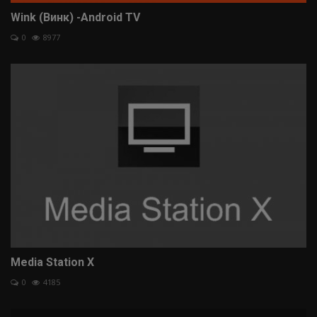
Wink (Винк) -Android TV
0
8977
Media Station X
0
4185