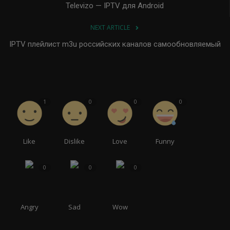
Televizo — IPTV для Android
NEXT ARTICLE
IPTV плейлист m3u российских каналов самообновляемый
1
0
0
0
Like
Dislike
Love
Funny
0
0
0
Angry
Sad
Wow